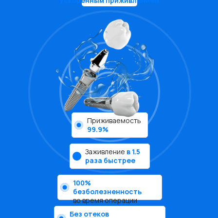
ускоренным приживлением
Приживаемость
99.9%
Заживление
в 1.5
раза быстрее
100%
безболезненность
во время операции
Без отеков