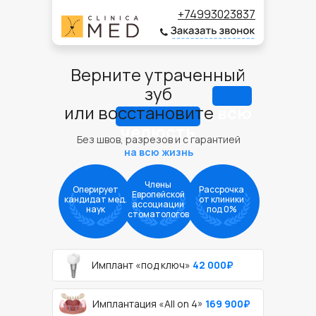
+74993023837
Верните утраченный
зуб
или восстановите
всю
челюсть
Без швов, разрезов и с гарантией
на всю жизнь
Члены
Оперирует
Рассрочка
Европейской
кандидат мед.
от клиники
ассоциации
наук
под 0%
стоматологов
Имплант «под ключ»
42 000₽
Имплантация «All on 4»
169 900₽