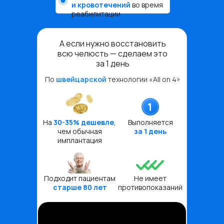
и кровотечений
во время
реабилитации
А если нужно восстановить
всю челюсть — сделаем это
за 1 день
По
швейцарской
технологии «All on 4»
На
30-35% дешевле
,
Выполняется
чем обычная
за 1 день
имплантация
Подходит пациентам
Не имеет
старше 80 лет
противопоказаний