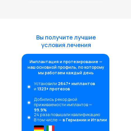
Вы получите лучшие
условия лечения
Имплантация и протезирование —
наш основной профиль, по которому
мы работаем каждый день
Установили
2647+ имплантов
и
1323+ протезов
Добились рекордной
приживаемости имплантов —
99.9%
24 раза повышали квалификацию
В том числе —
в Германии и Италии