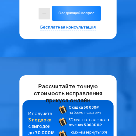
Рассчитайте точную
стоимость исправления
прикуса онлайн
Скидка 60 000₽
на брекет-систему
И получите
3 подарка
3D диагностика + план
лечения
5 000₽
0₽
с выгодой
до
70 000₽
Поможем вернуть
13%