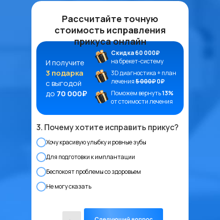
Рассчитайте точную
стоимость исправления
прикуса онлайн
Скидка 60 000₽
на брекет-систему
И получите
3 подарка
3D диагностика + план
лечения
5 000₽
0₽
с выгодой
до
70 000₽
Поможем вернуть
13%
от стоимости лечения
3. Почему хотите исправить прикус?
Хочу красивую улыбку и ровные зубы
Для подготовки к имплантации
Беспокоят проблемы со здоровьем
Не могу сказать