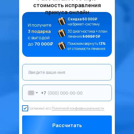
стоимость исправления
прикуса онлайн
Скидка 60 000₽
на брекет-систему
И получите
3 подарка
3D диагностика + план
лечения
5 000₽
0₽
с выгодой
до
70 000₽
Поможем вернуть
13%
от стоимости лечения
+7
Согласен(-а) с
Политикой конфиденциальности
Рассчитать