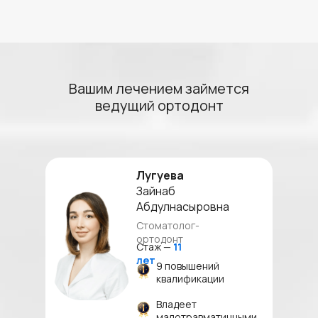
Вашим лечением займется
ведущий ортодонт
Лугуева
Зайнаб
Абдулнасыровна
Стоматолог-
ортодонт
Стаж —
11
лет
9 повышений
квалификации
Владеет
малотравматичными