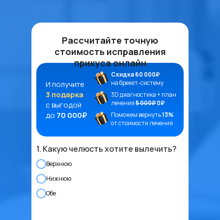
Рассчитайте точную
стоимость исправления
прикуса онлайн
Скидка 60 000₽
на брекет-систему
И получите
3 подарка
3D диагностика + план
лечения
5 000₽
0₽
с выгодой
до
70 000₽
Поможем вернуть
13%
от стоимости лечения
1. Какую челюсть хотите вылечить?
Верхнюю
Нижнюю
Обе