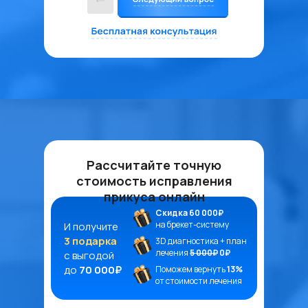
Рассчитайте точную
стоимость исправления
прикуса онлайн
Скидка 60 000₽
на брекет-систему
И получите
3 подарка
3D диагностика + план
лечения
5 000₽
0₽
с выгодой
до
70 000₽
Поможем вернуть
13%
от стоимости лечения