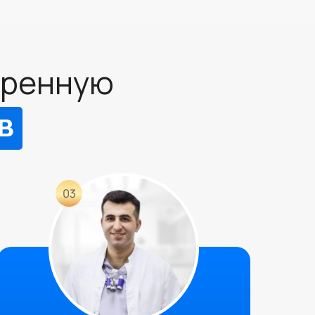
иренную
в