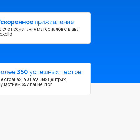
Ускоренное
приживление
а счет сочетания материалов сплава
oxolid
Более
350
успешных тестов
В
9
странах,
40
научных центрах,
 участием
357
пациентов