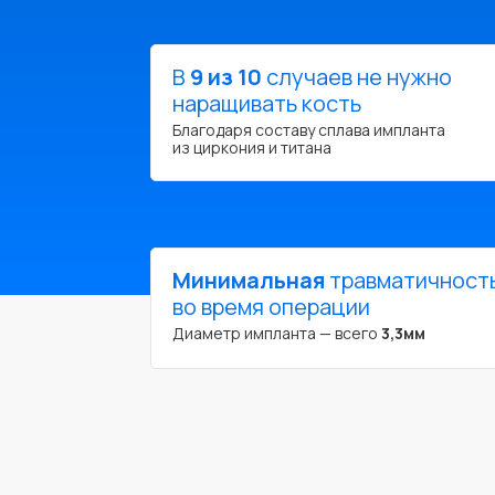
В
9 из 10
случаев не нужно
наращивать кость
Благодаря составу сплава импланта
из циркония и титана
Минимальная
травматичност
во время операции
Диаметр импланта — всего
3,3мм