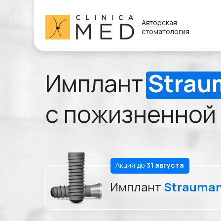
Авторская
стоматология
Имплант
Strau
с пожизненной
Акция до
31 августа
Имплант
Strauma