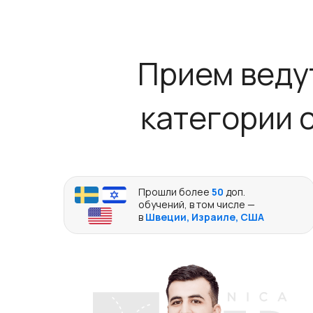
Прием веду
категории 
Прошли более
50
доп.
обучений, в том числе —
в
Швеции, Израиле, США