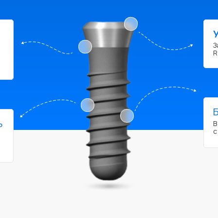
З
R
ь
с