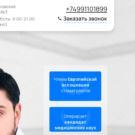
ковский
+74991101899
58к3
боты: 9:00-21:00
но)
Члены
Европейской
ассоциации
стоматологов
Оперирует
кандидат
медицинских наук