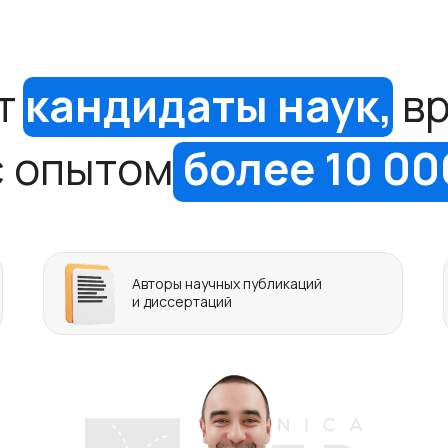
т
кандидаты наук,
вр
с опытом
более 10 0
Авторы научных публикаций
и диссертаций