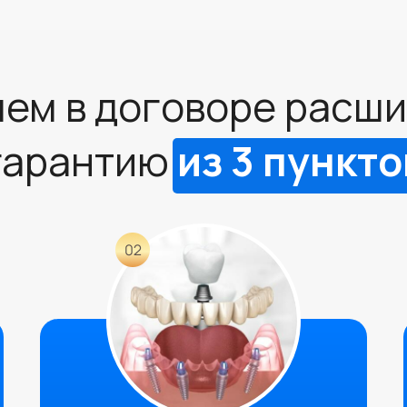
ем в договоре расш
гарантию
из 3 пункто