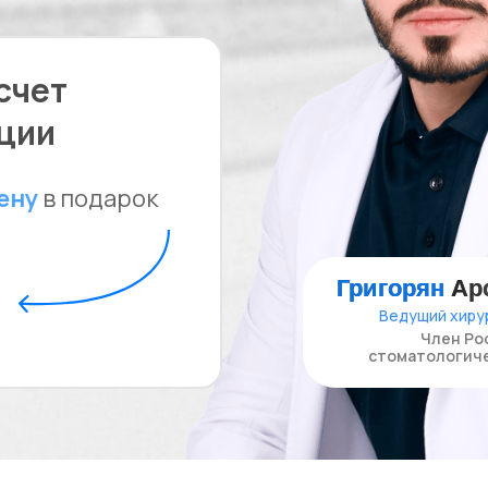
счет
ции
иену
в подарок
Григорян
Ар
Ведущий хиру
Член Ро
стоматологиче