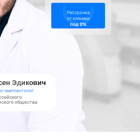
Рассрочка
от клиники
под 0%
сен Эдикович
рг-имплантолог
ссийского
ского общества