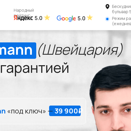
Бескудни
Народный
бульвар 
рейтинг:
Режим ра
(ежеднев
mann
(Швейцария)
 гарантией
nn
«под ключ» —
39 900₽